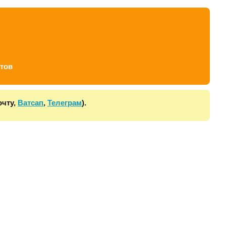
тов
очту,
Ватсап
,
Телеграм
).