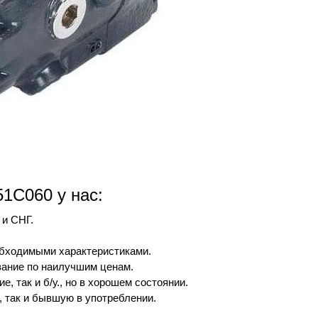
51C060 у нас:
 и СНГ.
обходимыми характеристиками.
вание по наилучшим ценам.
, так и б/у., но в хорошем состоянии.
, так и бывшую в употреблении.