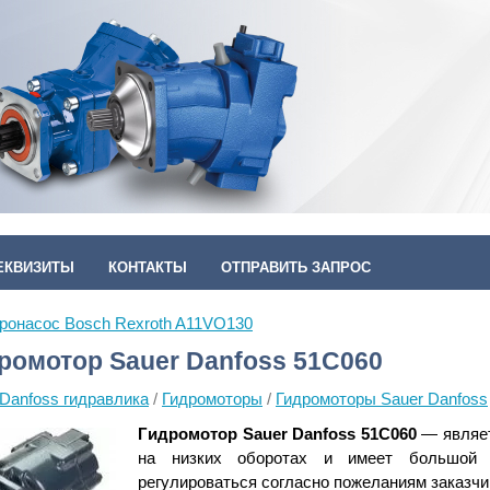
ЕКВИЗИТЫ
КОНТАКТЫ
ОТПРАВИТЬ ЗАПРОС
ронасос Bosch Rexroth A11VO130
ромотор Sauer Danfoss 51C060
 Danfoss гидравлика
/
Гидромоторы
/
Гидромоторы Sauer Danfoss
Гидромотор Sauer Danfoss 51C060
— являет
на низких оборотах и имеет большой п
регулироваться согласно пожеланиям заказчи